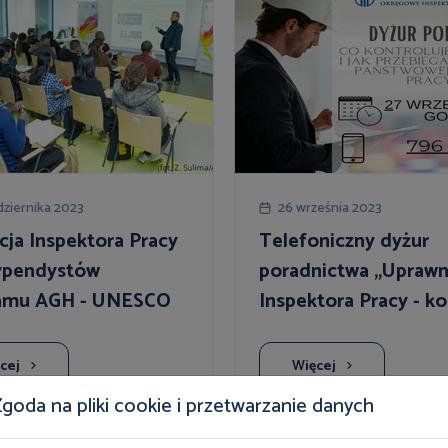
dziernika 2023
26 września 2023
cja Inspektora Pracy
Telefoniczny dyżur
typendystów
poradnictwa „Uprawn
amu AGH - UNESCO
Inspektora Pracy - ko
przestrzegania przep
cej
Więcej
goda na pliki cookie i przetwarzanie danych