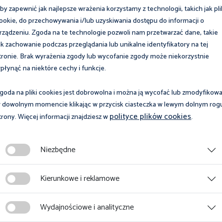
by zapewnić jak najlepsze wrażenia korzystamy z technologii, takich jak pli
ookie, do przechowywania i/lub uzyskiwania dostępu do informacji o
rządzeniu. Zgoda na te technologie pozwoli nam przetwarzać dane, takie
ak zachowanie podczas przeglądania lub unikalne identyfikatory na tej
tronie. Brak wyrażenia zgody lub wycofanie zgody może niekorzystnie
płynąć na niektóre cechy i funkcje.
goda na pliki cookies jest dobrowolna i można ją wycofać lub zmodyfikow
 dowolnym momencie klikając w przycisk ciasteczka w lewym dolnym rog
polityce plików cookies
trony. Więcej informacji znajdziesz w
.
rpnia 2023
a praca w Radio
24 sierpnia 2023
Niezbędne
w
Szkolenie w ramach
programu „Zdobądź
Kierunkowe i reklamowe
Dyplom PIP”
cej
Wydajnościowe i analityczne
Więcej