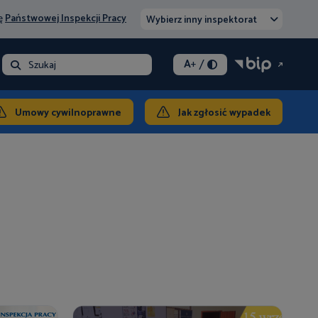
nę
Państwowej Inspekcji Pracy
Wybierz inny inspektorat
/
A
+
- opłata
Szukaj
ontakt
Umowy cywilnoprawne
Jak zgłosić wypadek