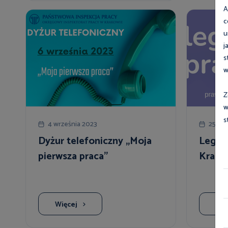
A
c
u
j
s
w
Z
w
s
4 września 2023
25 sie
Dyżur telefoniczny „Moja
Legitn
pierwsza praca”
Krakó
Więcej
Wię