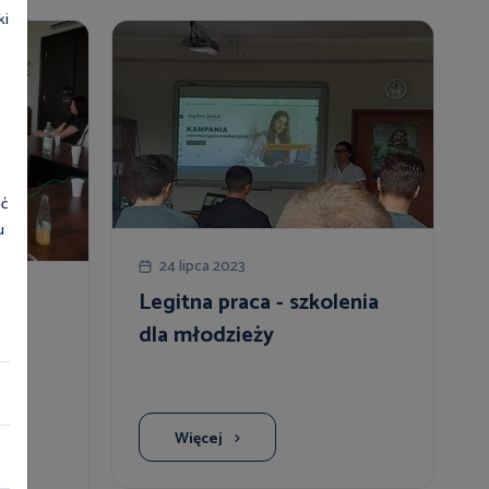
ki
ać
u
24 lipca 2023
Legitna praca - szkolenia
dla młodzieży
Więcej