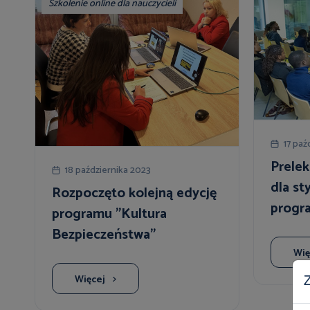
Szkolenie online dla nauczycieli
17 paź
Prelek
18 października 2023
dla s
Rozpoczęto kolejną edycję
progr
programu "Kultura
Bezpieczeństwa"
Wię
Z
Więcej