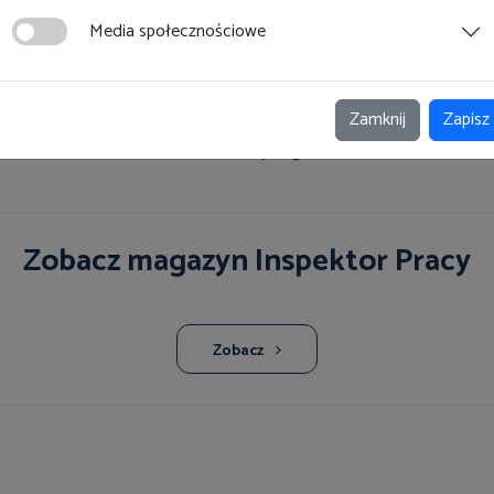
Media społecznościowe
16
17
18
19
20
21
22
23
24
25
Zamknij
Zapisz
Strona 24 z 25
Zobacz magazyn Inspektor Pracy
Zobacz