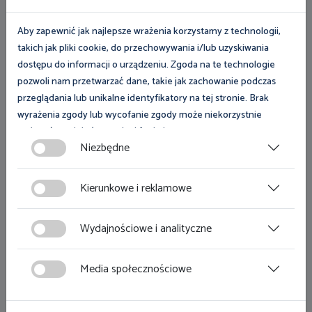
Polityka prywatności
Aby zapewnić jak najlepsze wrażenia korzystamy z technologii,
Dostęp do informacji publicznej
takich jak pliki cookie, do przechowywania i/lub uzyskiwania
dostępu do informacji o urządzeniu. Zgoda na te technologie
Informacje w języku migowym
pozwoli nam przetwarzać dane, takie jak zachowanie podczas
przeglądania lub unikalne identyfikatory na tej stronie. Brak
Komunikaty Międzyresortowej Komisji
wyrażenia zgody lub wycofanie zgody może niekorzystnie
ds. NDS/NDN
wpłynąć na niektóre cechy i funkcje.
Niezbędne
Na skróty
Zgoda na pliki cookies jest dobrowolna i można ją wycofać lub
zmodyfikować w dowolnym momencie klikając w przycisk
Kierunkowe i reklamowe
Uzyskaj poradę
ciasteczka w lewym dolnym rogu strony. Więcej informacji
polityce plików cookies
znajdziesz w
.
Jak złożyć skargę
Wydajnościowe i analityczne
Niezbędnik pracodawcy
Media społecznościowe
Niezbędnik pracownika
Zgłoszenia obowiązkowe