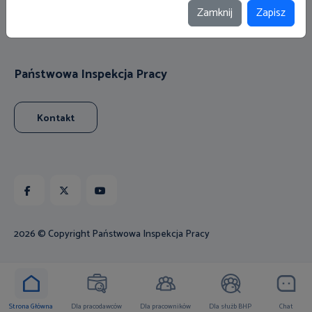
Zamknij
Zapisz
Wideoporady dla obywateli Ukrainy
Państwowa Inspekcja Pracy
Kontakt
Facebook
X
Youtube
2026 © Copyright Państwowa Inspekcja Pracy
Strona Główna
Dla pracodawców
Dla pracowników
Dla służb BHP
Chat