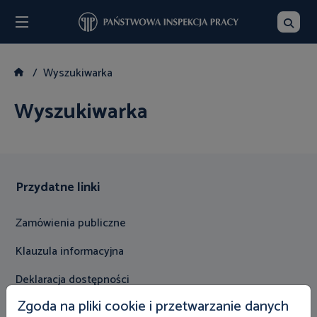
Menu
Szukaj
Wyszukiwarka
Wyszukiwarka
Przydatne linki
Zamówienia publiczne
Klauzula informacyjna
Deklaracja dostępności
Zgoda na pliki cookie i przetwarzanie danych
Mapa strony