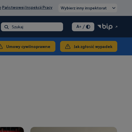
nę
Państwowej Inspekcji Pracy
Wybierz inny inspektorat
/
A
+
- opłata
Szukaj
ontakt
Umowy cywilnoprawne
Jak zgłosić wypadek