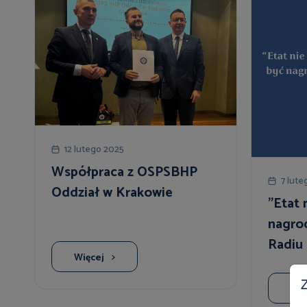
12 lutego 2025
Współpraca z OSPSBHP
7 lute
Oddział w Krakowie
"Etat 
nagro
Radiu
Więcej
Z
Wię