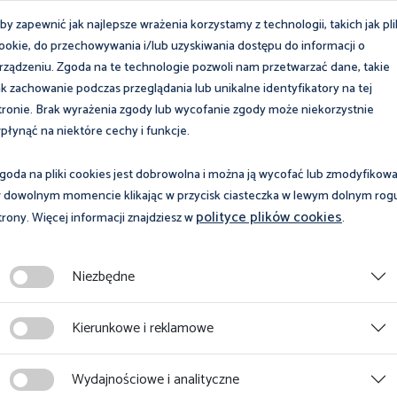
by zapewnić jak najlepsze wrażenia korzystamy z technologii, takich jak pli
ookie, do przechowywania i/lub uzyskiwania dostępu do informacji o
rządzeniu. Zgoda na te technologie pozwoli nam przetwarzać dane, takie
ak zachowanie podczas przeglądania lub unikalne identyfikatory na tej
tronie. Brak wyrażenia zgody lub wycofanie zgody może niekorzystnie
płynąć na niektóre cechy i funkcje.
goda na pliki cookies jest dobrowolna i można ją wycofać lub zmodyfikow
 dowolnym momencie klikając w przycisk ciasteczka w lewym dolnym rog
polityce plików cookies
trony. Więcej informacji znajdziesz w
.
16 stycznia 2025
cznia 2025
Szkolenie dla stude
Niezbędne
encja "Rola liderów
ramach realizacji pr
mowaniu zdrowia
„Kultura bezpieczeń
Kierunkowe i reklamowe
icznego"
Wydajnościowe i analityczne
Więcej