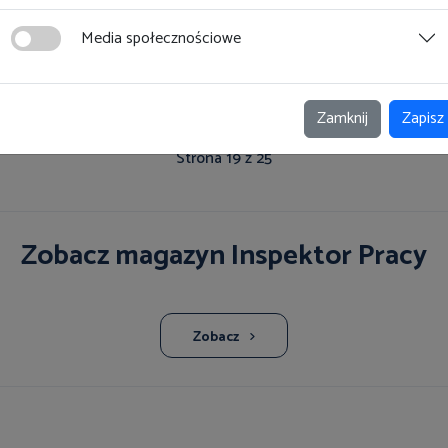
cej
Media społecznościowe
14
15
16
17
18
19
20
21
22
23
Zamknij
Zapisz
Strona 19 z 25
Zobacz magazyn Inspektor Pracy
Zobacz