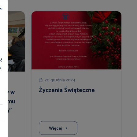
ki
ać
u
20 grudnia 2024
Życzenia Świąteczne
ntów w
ogramu
stwa”
Więcej