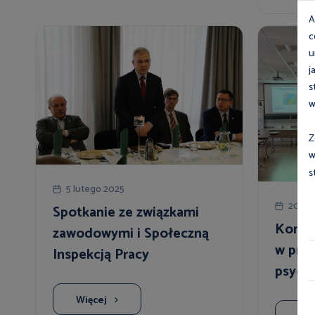
A
c
u
j
s
w
Z
w
s
5 lutego 2025
20 sty
Spotkanie ze związkami
Konfer
zawodowymi i Społeczną
w pro
Inspekcją Pracy
psych
ArcelorMittal Poland S.A.
Więcej