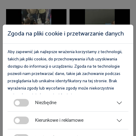
Zgoda na pliki cookie i przetwarzanie danych
Aby zapewnić jak najlepsze wrażenia korzystamy z technologii,
takich jak pliki cookie, do przechowywania i/lub uzyskiwania
dostępu do informacji o urządzeniu. Zgoda na te technologie
pozwoli nam przetwarzać dane, takie jak zachowanie podczas
Zobacz magazyn Inspektor Pracy
przeglądania lub unikalne identyfikatory na tej stronie. Brak
wyrażenia zgody lub wycofanie zgody może niekorzystnie
wpłynąć na niektóre cechy i funkcje.
Zobacz
Niezbędne
Zgoda na pliki cookies jest dobrowolna i można ją wycofać lub
zmodyfikować w dowolnym momencie klikając w przycisk
Kierunkowe i reklamowe
ciasteczka w lewym dolnym rogu strony. Więcej informacji
polityce plików cookies
znajdziesz w
.