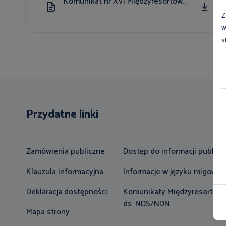
Komunikat nr XVI Międzyresortowej Komisji ds NDS i NDN
PDF
162.87 KB
Z
w
s
Przydatne linki
Zamówienia publiczne
Dostęp do informacji publicz
Klauzula informacyjna
Informacje w języku migowy
Deklaracja dostępności
Komunikaty Międzyresortowe
ds. NDS/NDN
Mapa strony