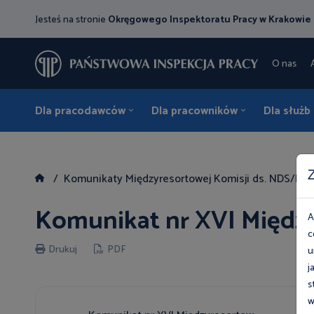
Jesteś na stronie
Okręgowego Inspektoratu Pracy w Krakowie
O nas
Dla pracodawców
Dla pracowników
Dla służb
Z
Komunikaty Międzyresortowej Komisji ds. NDS/ND
Komunikat nr XVI Między
A
c
Drukuj
PDF
u
j
s
w