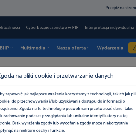
Przejdź na stro
Aktualności
Cyberbezpieczeństwo w PIP
Interpretacja indywidualna 
 BHP
Multimedia
Nasza oferta
Wydarzenia
K
goda na pliki cookie i przetwarzanie danych
N
Komunikat nr XVI Międzyresortowej Komisji ds. NDS i NDN
resortowej Komisji ds. NDS
by zapewnić jak najlepsze wrażenia korzystamy z technologii, takich jak pli
ookie, do przechowywania i/lub uzyskiwania dostępu do informacji o
rządzeniu. Zgoda na te technologie pozwoli nam przetwarzać dane, takie
ak zachowanie podczas przeglądania lub unikalne identyfikatory na tej
tronie. Brak wyrażenia zgody lub wycofanie zgody może niekorzystnie
płynąć na niektóre cechy i funkcje.