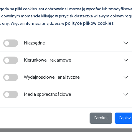
goda na pliki cookies jest dobrowolna i można ją wycofać lub zmodyfikow
 dowolnym momencie klikając w przycisk ciasteczka w lewym dolnym rog
polityce plików cookies
trony. Więcej informacji znajdziesz w
.
Niezbędne
Kierunkowe i reklamowe
Na skróty
Wydajnościowe i analityczne
nej
Uzyskaj poradę
Media społecznościowe
m
Jak złożyć skargę
j Komisji
Niezbędnik pracodawcy
Zamknij
Zapisz
Niezbędnik pracownika