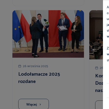
A
c
u
j
s
w
Z
w
s
26 września 2025
26 wr
Lodołamacze 2025
Konfe
rozdane
Dozor
naszy
Więcej
Wię