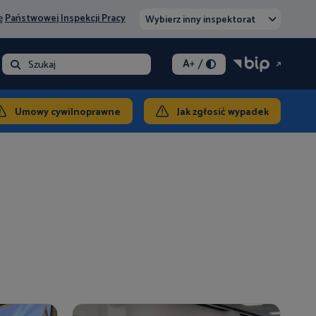
nę
Państwowej Inspekcji Pracy
Wybierz inny inspektorat
/
A
+
- opłata
Szukaj
ontakt
Umowy cywilnoprawne
Jak zgłosić wypadek