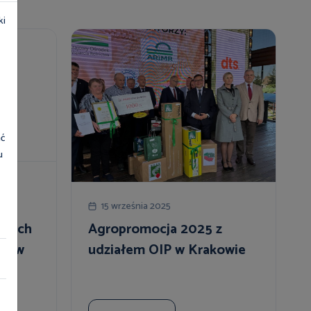
ki
ać
u
a
15 września 2025
wnych
Agropromocja 2025 z
ie w
udziałem OIP w Krakowie