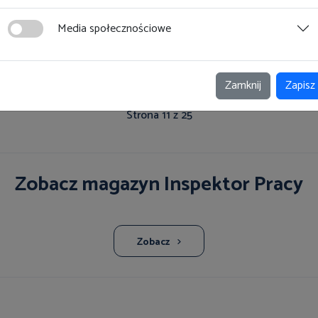
Media społecznościowe
6
7
8
9
10
11
12
13
14
15
Zamknij
Zapisz
Strona 11 z 25
Zobacz magazyn Inspektor Pracy
Zobacz