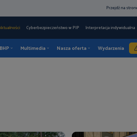
Przejdź na stro
Aktualności
Cyberbezpieczeństwo w PIP
Interpretacja indywidualna 
 BHP
Multimedia
Nasza oferta
Wydarzenia
K