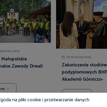
ziernika 2025
29 września 2025
 Małopolskie
Zakończenie studiów
nalne Zawody Drwali
podyplomowych BHP
Akademii Górniczo-
Hutniczej
cej
Więcej
goda na pliki cookie i przetwarzanie danych