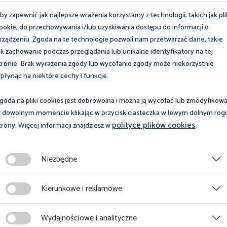
by zapewnić jak najlepsze wrażenia korzystamy z technologii, takich jak pli
ookie, do przechowywania i/lub uzyskiwania dostępu do informacji o
rządzeniu. Zgoda na te technologie pozwoli nam przetwarzać dane, takie
ak zachowanie podczas przeglądania lub unikalne identyfikatory na tej
tronie. Brak wyrażenia zgody lub wycofanie zgody może niekorzystnie
płynąć na niektóre cechy i funkcje.
goda na pliki cookies jest dobrowolna i można ją wycofać lub zmodyfikow
 dowolnym momencie klikając w przycisk ciasteczka w lewym dolnym rog
polityce plików cookies
trony. Więcej informacji znajdziesz w
.
24 września 2025
ześnia 2025
Informacja dotycząc
rencja Urzędu
Niezbędne
udzielania porad pra
u Technicznego pod
w Oddziale w Tarnow
m patronatem
Kierunkowe i reklamowe
dniu 24.09.2025 r.
Więcej
Wydajnościowe i analityczne
cej