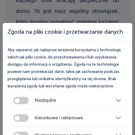
każdego dnia wracają bezpiecznie do
domu. To jest nasz wspólny obowiązek,
który musimy wypełniać rzetelnie każdego
Zgoda na pliki cookie i przetwarzanie danych
dnia – podkreślił szef Inspekcji pracy.
Aby zapewnić jak najlepsze wrażenia korzystamy z technologii,
takich jak pliki cookie, do przechowywania i/lub uzyskiwania
Ukierunkowanie tematyki krakowskiej konferencji
dostępu do informacji o urządzeniu. Zgoda na te technologie
pozwoli nam przetwarzać dane, takie jak zachowanie podczas
na sektor budownictwa, wynikało z konieczności
przeglądania lub unikalne identyfikatory na tej stronie. Brak
nadania nowego wymiaru działaniom
wyrażenia zgody lub wycofanie zgody może niekorzystnie
prewencyjnym podejmowanym w tym obszarze, w
wpłynąć na niektóre cechy i funkcje.
związku z - często dalekim od zadowalającego -
Niezbędne
stanem warunków pracy na dużej części polskich
Zgoda na pliki cookies jest dobrowolna i można ją wycofać lub
budów. W programie konferencji znalazły się
zmodyfikować w dowolnym momencie klikając w przycisk
Kierunkowe i reklamowe
wystąpienia poruszające zagadnienia takie jak
ciasteczka w lewym dolnym rogu strony. Więcej informacji
takie jak: cyfrowe wsparcie procesu decyzyjnego w
polityce plików cookies
znajdziesz w
.