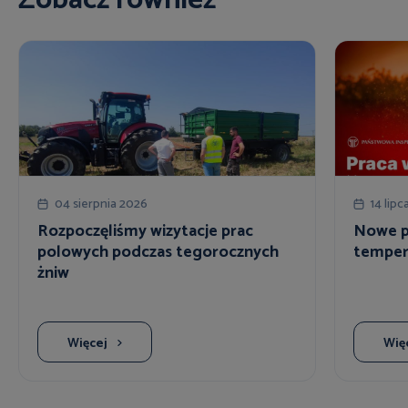
04 sierpnia 2026
14 lipc
Rozpoczęliśmy wizytacje prac
Nowe p
polowych podczas tegorocznych
temper
żniw
Więcej
Wię