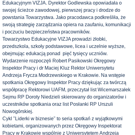
Edukacyjnym VIZJA. Dyrektor Godlewska opowiadała o
swojej ścieżce zawodowej, pierwszej pracy i drodze do
powstania Towarzystwa. Jako pracodawca podkreśliła, że
swoją strategię zarządzania opiera na zaufaniu, komunikacji
i poczuciu bezpieczeństwa pracowników.
Towarzystwo Edukacyjne VIZJA prowadzi żłobki,
przedszkola, szkoły podstawowe, licea i uczelnie wyższe,
obejmując edukacją ponad pięć tysięcy uczniów.
Wydarzenie rozpoczęli Robert Pasikowski Okręgowy
Inspektor Pracy i dr Maciej Kluz Rektor Uniwersytetu
Andrzeja Frycza Modrzewskiego w Krakowie.
Na wstępie
spotkania Okręgowy Inspektor Pracy dziękując za twórczą
współpracę Rektorowi UAFM, przeczytał list Wicemarszałek
Sejmu RP Doroty Niedzieli skierowany do organizatorów i
uczestników spotkania oraz list Posłanki RP Urszuli
Nowogórskiej.
Cykl
"Liderki w biznesie" to seria spotkań z wyjątkowymi
kobietami, organizowanych przez Okręgowy Inspektorat
Pracy w Krakowie wspólnie z Uniwersytetem
Andrzeja