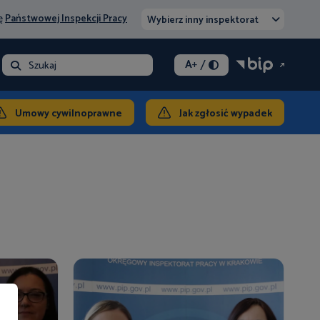
nę
Państwowej Inspekcji Pracy
Wybierz inny inspektorat
/
A
+
- opłata
Szukaj
ontakt
Umowy cywilnoprawne
Jak zgłosić wypadek