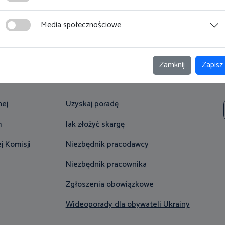
Media społecznościowe
Na skróty
Zamknij
Zapisz
nej
Uzyskaj poradę
m
Jak złożyć skargę
j Komisji
Niezbędnik pracodawcy
Niezbędnik pracownika
Zgłoszenia obowiązkowe
Wideoporady dla obywateli Ukrainy