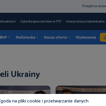
Przejdź na stro
Aktualności
Cyberbezpieczeństwo w PIP
Interpretacja indywidualna 
 BHP
Multimedia
Nasza oferta
Wydarzenia
K
li Ukrainy
goda na pliki cookie i przetwarzanie danych