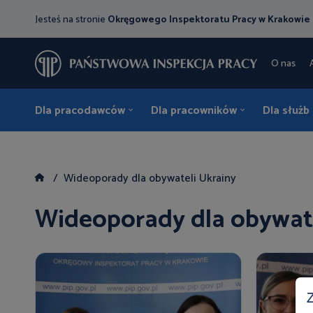
Jesteś na stronie
Okręgowego Inspektoratu Pracy w Krakowie
O nas
Dla pracodawców
Dla pracowników
Dla służb
Wideoporady dla obywateli Ukrainy
Wideoporady dla obywate
Z