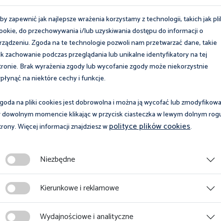
by zapewnić jak najlepsze wrażenia korzystamy z technologii, takich jak pli
ookie, do przechowywania i/lub uzyskiwania dostępu do informacji o
rządzeniu. Zgoda na te technologie pozwoli nam przetwarzać dane, takie
ak zachowanie podczas przeglądania lub unikalne identyfikatory na tej
tronie. Brak wyrażenia zgody lub wycofanie zgody może niekorzystnie
cenia wynagrodzenia
Kary porządkowe /
płynąć na niektóre cechy i funkcje.
wy cywilnoprawnej /
Дисциплінарні санк
goda na pliki cookies jest dobrowolna i można ją wycofać lub zmodyfikow
мання
 dowolnym momencie klikając w przycisk ciasteczka w lewym dolnym rog
ахування) з
polityce plików cookies
trony. Więcej informacji znajdziesz w
.
ітної плати
cej
Więcej
вника за цивільно-
Niezbędne
овим договором
Kierunkowe i reklamowe
1
2
Strona 2 z 2
Wydajnościowe i analityczne