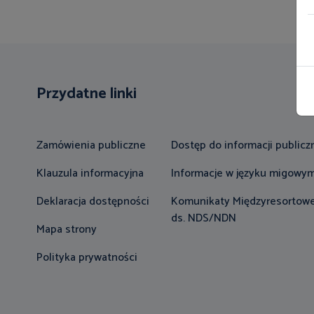
Przydatne linki
Zamówienia publiczne
Dostęp do informacji publicz
Klauzula informacyjna
Informacje w języku migowy
Deklaracja dostępności
Komunikaty Międzyresortowe
ds. NDS/NDN
Mapa strony
Polityka prywatności