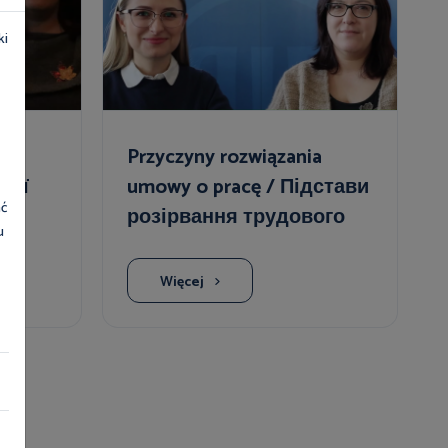
ki
Przyczyny rozwiązania
ції
umowy o pracę / Підстави
ać
розірвання трудового
u
договору
Więcej