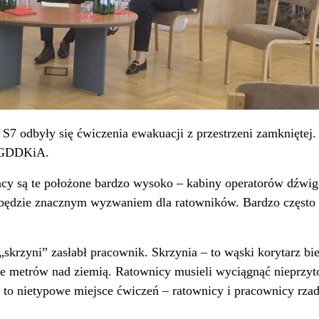
S7 odbyły się ćwiczenia ewakuacji z przestrzeni zamkniętej
z GDDKiA.
acy są te położone bardzo wysoko – kabiny operatorów dźwigó
 będzie znacznym wyzwaniem dla ratowników. Bardzo często w
„skrzyni” zasłabł pracownik. Skrzynia – to wąski korytarz b
ście metrów nad ziemią. Ratownicy musieli wyciągnąć nieprzy
ka to nietypowe miejsce ćwiczeń – ratownicy i pracownicy rz