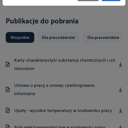
Publikacje do pobrania
Wszystkie
Dla pracodawców
Dla pracowników
Karty charakterystyki substancji chemicznych i ich
mieszanin
Umowa o pracę a umowy cywilnoprawne.
Informator
Upały - wysokie temperatury w środowisku pracy
Pola elektromagnetyczne w środowisku pracy