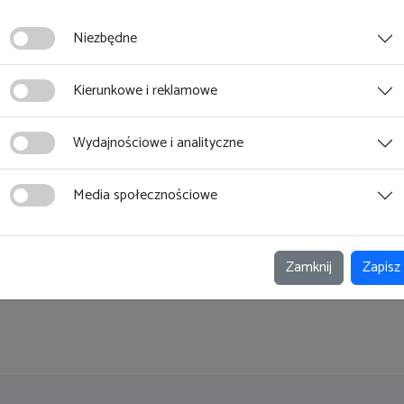
Niezbędne
ia
Wydarzenia
Kierunkowe i reklamowe
pnia 2026
12 sierpnia 2026
y prawne w
Stoisko OIP Gdańsk
Wydajnościowe i analityczne
anowcu 09.08.2026r.
podczas Jarmarku
 Podlaskie Święto
Dominikańskiego
Media społecznościowe
a
ącz
Dołącz
Zamknij
Zapisz