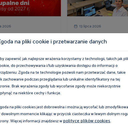
ca 2026
13 lipca 2026
przepisy dotyczące
Webinar „Legalność
goda na pliki cookie i przetwarzanie danych
atur w miejscu pracy
zatrudnienia obywate
Ukrainy"
by zapewnić jak najlepsze wrażenia korzystamy z technologii, takich jak pli
ookie, do przechowywania i/lub uzyskiwania dostępu do informacji o
cej
Więcej
rządzeniu. Zgoda na te technologie pozwoli nam przetwarzać dane, takie
ak zachowanie podczas przeglądania lub unikalne identyfikatory na tej
tronie. Brak wyrażenia zgody lub wycofanie zgody może niekorzystnie
płynąć na niektóre cechy i funkcje.
goda na pliki cookies jest dobrowolna i można ją wycofać lub zmodyfikow
 dowolnym momencie klikając w przycisk ciasteczka w lewym dolnym rog
polityce plików cookies
trony. Więcej informacji znajdziesz w
.
Wszys