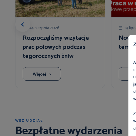
04 sierpnia 2026
14 lip
Rozpoczęliśmy wizytacje
Nowe 
Z
prac polowych podczas
temper
tegorocznych żniw
A
c
Więcej
Wię
u
j
s
w
Z
WEŹ UDZIAŁ
w
Bezpłatne wydarzenia
s