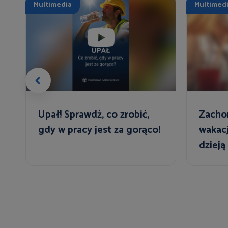
Multimedia
Multimed
Upał! Sprawdź, co zrobić,
Zacho
gdy w pracy jest za gorąco!
wakac
dzieją
urlop