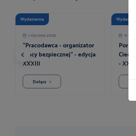
Wydarzenia
Wydarzen
1 stycznia 2026
9 sier
"Pracodawca - organizator
Porad
pracy bezpiecznej" - edycja
Ciech
XXXIII
- XXIV
Chleb
Dołącz
Doł