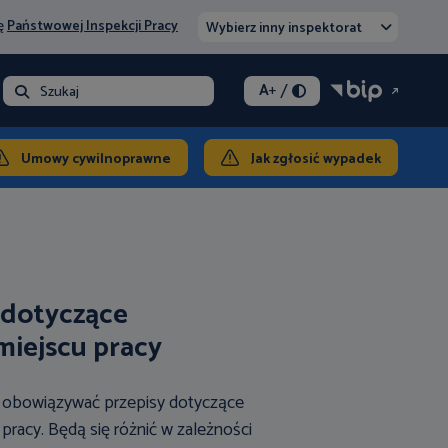
nę
Państwowej Inspekcji Pracy
Wybierz inny inspektorat
/
A
+
- opłata
Szukaj
ontakt
Umowy cywilnoprawne
Jak zgłosić wypadek
 dotyczące
miejscu pracy
 obowiązywać przepisy dotyczące
racy. Będą się różnić w zależności