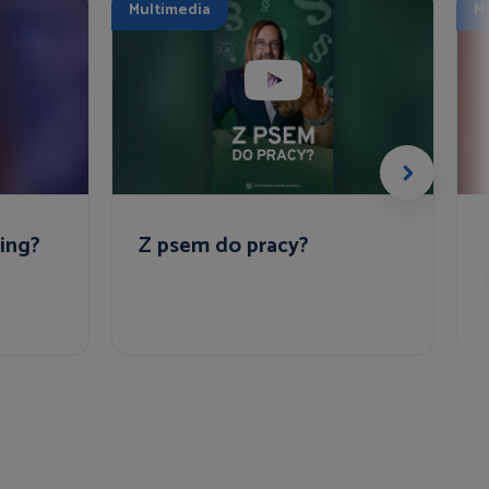
Multimedia
M
ing?
Z psem do pracy?