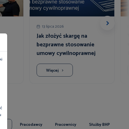
13 lipca 2026
Jak złożyć skargę na
li
bezprawne stosowanie
umowy cywilnoprawnej
ki
Więcej
ać
u
tkie
Pracodawcy
Pracownicy
Służby BHP