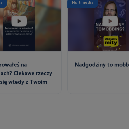
ia
Multimedia
rowałeś na
Nadgodziny to mobb
jach? Ciekawe rzeczy
 się wtedy z Twoim
em!